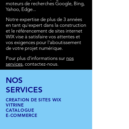
moteurs de recherches Google, Bing,
Yahoo, Edge...
Notre expertise de plus de 3 années
en tant qu'expert dans la construction
et le référencement de sites internet
WIX vise à satisfaire vos attentes et
vos exigences pour l'aboutissement
de votre projet numérique.
Pour plus d'informations sur
nos
services
, contactez-nous.
NOS
SERVICES
CREATION DE SITES WIX
VITRINE
CATALOGUE
E-COMMERCE