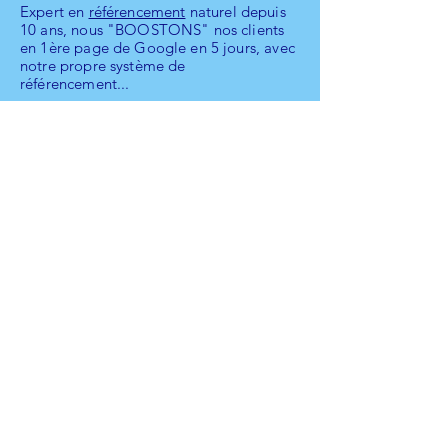
Expert en
référencement
naturel depuis
10 ans, nous "BOOSTONS" nos clients
en 1ère page de Google en 5 jours, avec
notre propre système de
référencement...
Forfaits tout en 1
EXPERT en OUTILS
MARKETING DIRECT
Nous formons nos clients
systématiquement à l'utilisation des
outils marketing WIX dans
nos forfaits
:
campagnes e-mailing, posts, vidéo
maker, adwords,...
+ d'infos
©