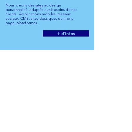
Nous créons des
sites
au design
personnalisé, adaptés aux besoins de nos
clients.. Applications mobiles, réseaux
sociaux, CMS, sites classiques ou mono-
page, plateformes..
+ d'infos
REFERENCEMENT DE
SITES
VITRINE
CATALOGUE
E-COMMERCE
Expert en
référencement
naturel depuis 10
ans, nous "BOOSTONS" nos clients en
1ère page de Google en 5 jours, avec
notre propre système de référencement...
Forfaits SEO tout en 1