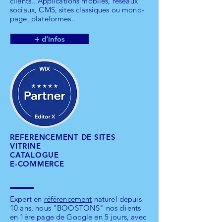
clients.. Applications mobiles, réseaux
sociaux, CMS, sites classiques ou mono-
page, plateformes..
+ d'infos
REFERENCEMENT DE SITES
VITRINE
CATALOGUE
E-COMMERCE
Expert en
référencement
naturel depuis
10 ans, nous "BOOSTONS" nos clients
en 1ère page de Google en 5 jours, avec