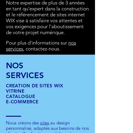
Notre expertise de plus de 3 années
en tant qu'expert dans la construction
et le référencement de sites internet
WIX vise à satisfaire vos attentes et
vos exigences pour l'aboutissement
de votre projet numérique.
Pour plus d'informations sur
nos
services
, contactez-nous.
NOS
SERVICES
CREATION DE SITES WIX
VITRINE
CATALOGUE
E-COMMERCE
Nous créons des
sites
au design
personnalisé, adaptés aux besoins de nos