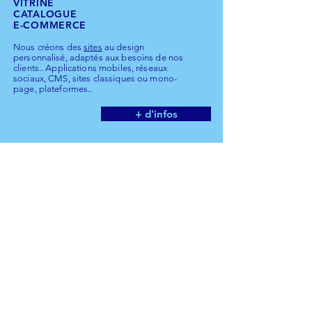
VITRINE
CATALOGUE
E-COMMERCE
Nous créons des
sites
au design
personnalisé, adaptés aux besoins de nos
clients.. Applications mobiles, réseaux
sociaux, CMS, sites classiques ou mono-
page, plateformes..
+ d'infos
REFERENCEMENT DE
SITES
VITRINE
CATALOGUE
E-COMMERCE
Expert en
référencement
naturel depuis 10
ans, nous "BOOSTONS" nos clients en
1ère page de Google en 5 jours, avec
notre propre système de référencement...
Forfaits SEO tout en 1