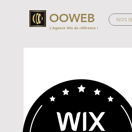
OOWEB
NOS S
L'Agence Wix de référence !