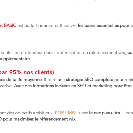
ait BASIC
est parfait pour vous. Il couvre
les bases essentielles pour 
eu plus de profondeur dans l'optimisation du référencement wix,
pa
 supplémentaire
.
par 95% nos clients)
ises de taille moyenne
. Il offre une
stratégie SEO
complète
pour renf
icative.
Avec des formations incluses en SEO et marketing pour ê
ont des objectifs ambitieux,
l'OPTIMAL +
est le nec plus ultra
. Il c
 pour maximiser le référencement wix
.