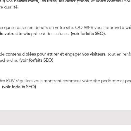
SEO
)
vos
balises méta, les titres, les descriptions
, et
votre contenu
pour
re qualité.
t ce qui se passe en dehors de votre site. OO WEB vous apprend à
cr
de votre site wix
grâce à des astuces.
(
voir forfaits SEO
).
 de
contenu ciblées pour attirer et engager vos visiteurs
, tout en ren
recherche.
(
voir forfaits SEO
)
 Des RDV réguliers vous montrent comment votre site performe et pe
e.
(
voir forfaits SEO
)