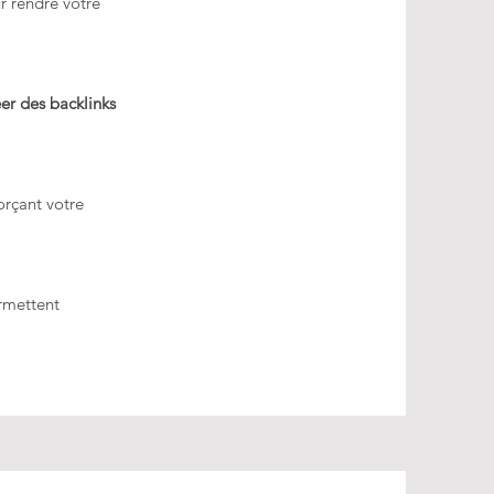
 rendre votre
éer des backlinks
forçant votre
rmettent