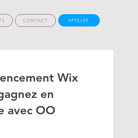
TS
CONTACT
APPELER
érencement Wix
gagnez en
le avec OO