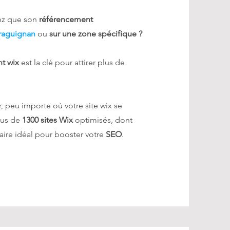
ez que son
référencement
raguignan
ou
sur une zone spécifique ?
t wix
est la clé pour attirer plus de
r, peu importe où votre site wix se
lus de
1300 sites Wix
optimisés, dont
aire idéal pour booster votre
SEO
.